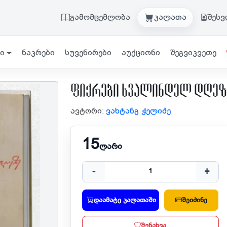
გამომცემლობა
კალათა
შეს
ი
ნაკრები
სუვენირები
აუქციონი
შეგვიკვეთე
ფიქრები ხვალინდელ დღეზ
ავტორი:
ვახტანგ ჭელიძე
15
ლარი
-
+
დაამატე კალათაში
შეიძინე
შენახვა