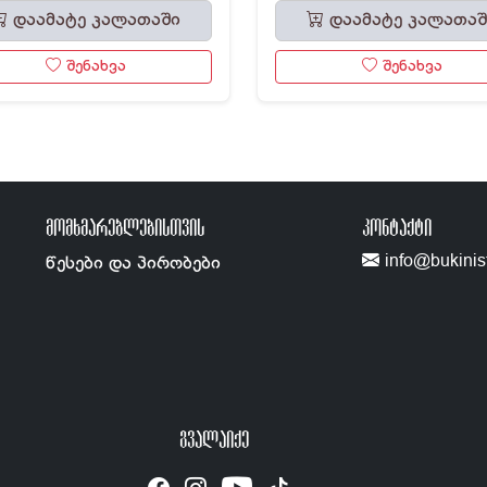
დაამატე კალათაში
დაამატე კალათაშ
შენახვა
შენახვა
ᲛᲝᲛᲮᲛᲐᲠᲔᲑᲚᲔᲑᲘᲡᲗᲕᲘᲡ
ᲙᲝᲜᲢᲐᲥᲢᲘ
info@bukinis
წესები და პირობები
ᲒᲕᲐᲚᲐᲘᲥᲔ