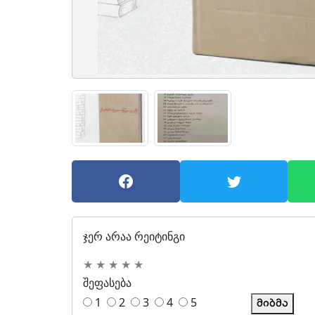
ჯერ არაა რეიტინგი
★
★
★
★
★
შეფასება
1
2
3
4
5
მიბმა