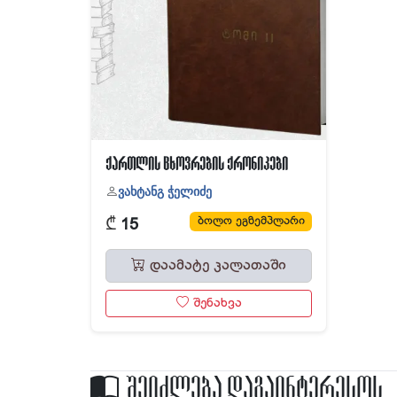
ქართლის ცხოვრების ქრონიკები
ვახტანგ ჭელიძე
₾
ბოლო ეგზემპლარი
15
დაამატე კალათაში
შენახვა
შეიძლება დაგაინტერესოს