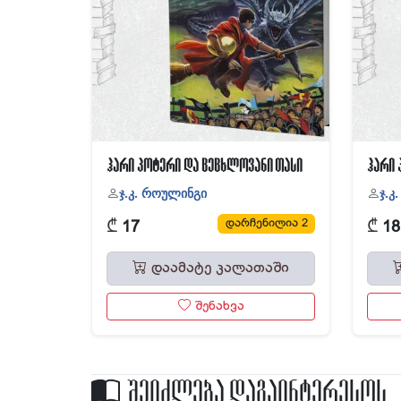
ჰარი პოტერი და ცეცხლოვანი თასი
ჰარი 
ჯ.კ. როულინგი
ჯ.კ
₾
₾
დარჩენილია 2
17
18
დაამატე კალათაში
შენახვა
შეიძლება დაგაინტერესოს