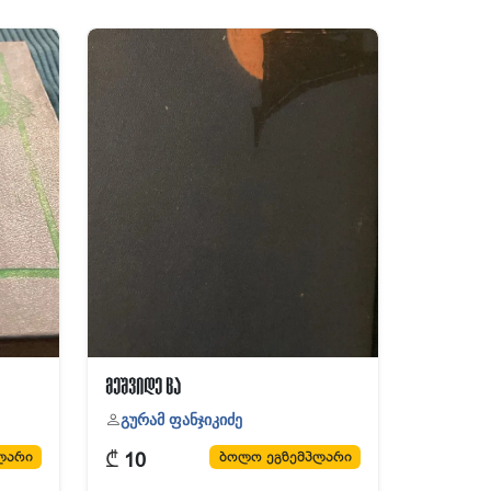
მეშვიდე ცა
გურამ ფანჯიკიძე
₾
ლარი
ბოლო ეგზემპლარი
10