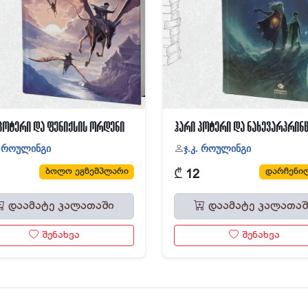
პოტერი და ფენიქსის ორდენი
ჰარი პოტერი და ნახევარპრინ
. როულინგი
ჯ.კ. როულინგი
₾
ბოლო ეგზემპლარი
დარჩენილ
12
დაამატე კალათაში
დაამატე კალათაშ
შენახვა
შენახვა