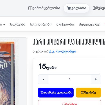
გამომცემლობა
კალათა
შეს
ი
ნაკრები
სუვენირები
აუქციონი
შეგვიკვეთე
ჰარი პოტერი და სიკვდილის
ავტორი:
ჯ.კ. როულინგი
15
ლარი
-
+
დაამატე კალათაში
შეიძინე
შენახვა