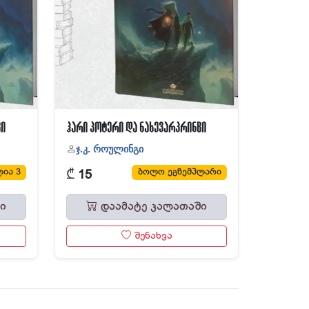
ცი
ჰარი პოტერი და ნახევარპრინცი
ჯ.კ. როულინგი
₾
ია 3
ბოლო ეგზემპლარი
15
ი
დაამატე კალათაში
შენახვა