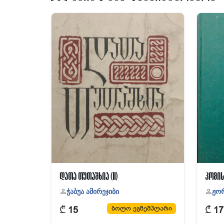
დათა თუთაშხია (II)
კომის
ჭაბუა ამირეჯიბი
ჟორ
₾
₾
ბოლო ეგზემპლარი
15
17