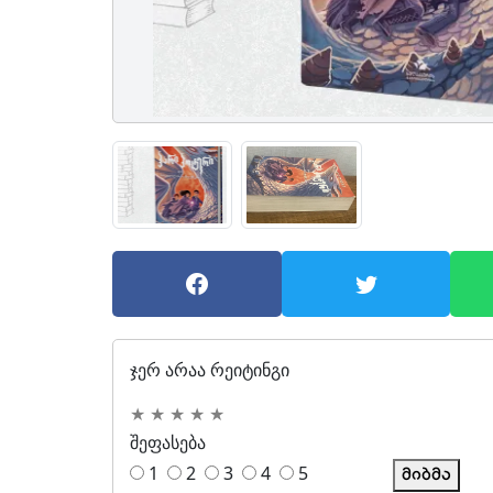
ჯერ არაა რეიტინგი
★
★
★
★
★
შეფასება
1
2
3
4
5
მიბმა