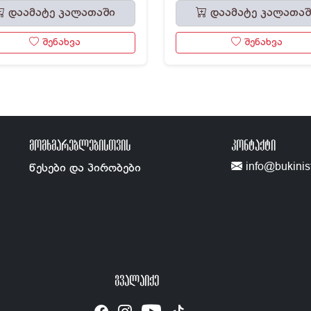
დაამატე კალათაში
დაამატე კალათაშ
შენახვა
შენახვა
ᲛᲝᲛᲮᲛᲐᲠᲔᲑᲚᲔᲑᲘᲡᲗᲕᲘᲡ
ᲙᲝᲜᲢᲐᲥᲢᲘ
info@bukinis
წესები და პირობები
ᲒᲕᲐᲚᲐᲘᲥᲔ