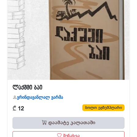
ლაქშმი ბაი
ვრინდავანლალ ვარმა
₾
ბოლო ეგზემპლარი
12
დაამატე კალათაში
შენახვა