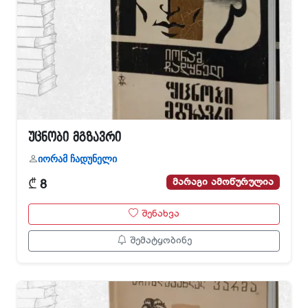
უცნობი მგზავრი
იორამ ჩადუნელი
₾
მარაგი ამოწურულია
8
შენახვა
შემატყობინე