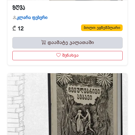
ზღვა
კლარა ფეხერი
₾
ბოლო ეგზემპლარი
12
დაამატე კალათაში
შენახვა