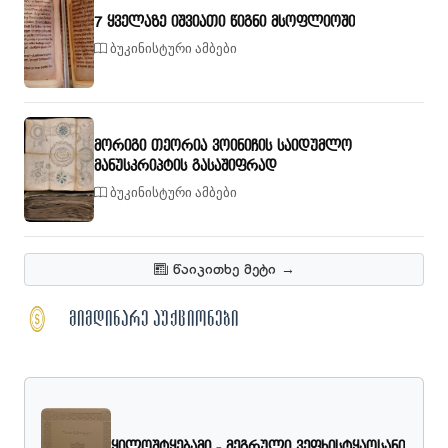
7 ყველაზე იშვიათი წიგნი მსოფლიოში
ბუკინისტური ამბები
მორიგი თეორია ვოინიჩის საიდუმლო
მანუსკრიპტის გასაშიფრად
ბუკინისტური ამბები
წაიკითხე მეტი →
ᲛᲘᲛᲓᲘᲜᲐᲠᲔ ᲐᲣᲥᲪᲘᲝᲜᲔᲑᲘ
ყილოშტყებამი - მეგრული ვეფხისტყაოსანი