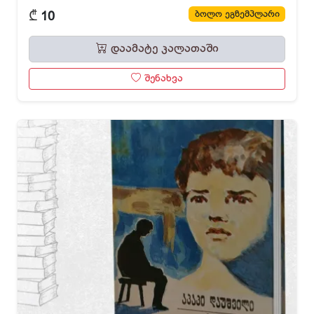
₾
ბოლო ეგზემპლარი
10
დაამატე კალათაში
შენახვა