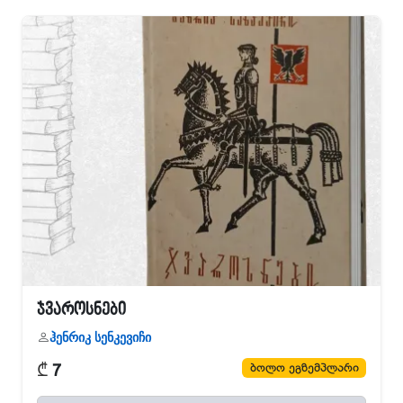
ჯვაროსნები
ჰენრიკ სენკევიჩი
₾
ბოლო ეგზემპლარი
7