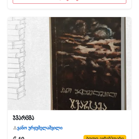
ჯვარცმა
ვანო ურჯუმელაშვილი
₾
ბოლო ეგზემპლარი