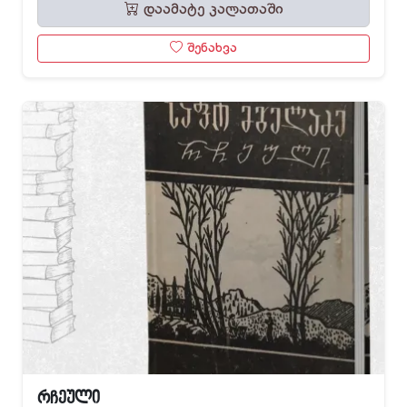
დაამატე კალათაში
შენახვა
რჩეული