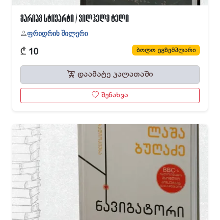
მარიამ სტიუარტი / ვილჰელმ ტელი
ფრიდრიხ შილერი
₾
ბოლო ეგზემპლარი
10
დაამატე კალათაში
შენახვა