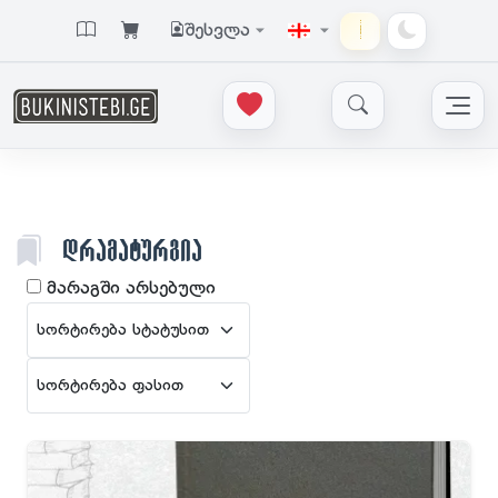
შესვლა
ᲓᲠᲐᲛᲐᲢᲣᲠᲒᲘᲐ
მარაგში არსებული