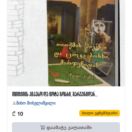
თითქმის პიკასო და ცოტა ბოსხი, მარჯვნიდან...
მიხო მოსულიშვილი
₾
ბოლო ეგზემპლარი
10
დაამატე კალათაში