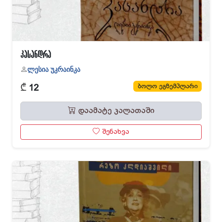
კასანდრა
ლესია უკრაინკა
₾
ბოლო ეგზემპლარი
12
დაამატე კალათაში
შენახვა