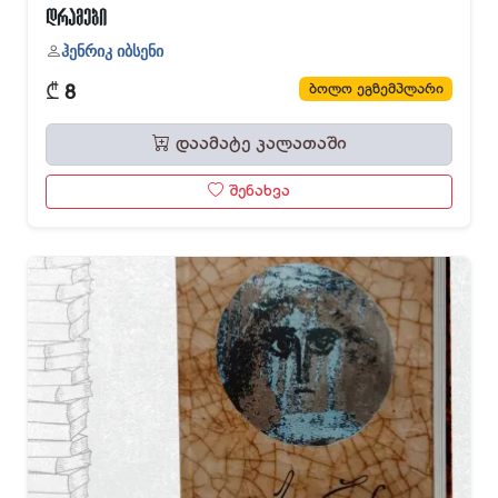
დრამები
ჰენრიკ იბსენი
₾
ბოლო ეგზემპლარი
8
დაამატე კალათაში
შენახვა