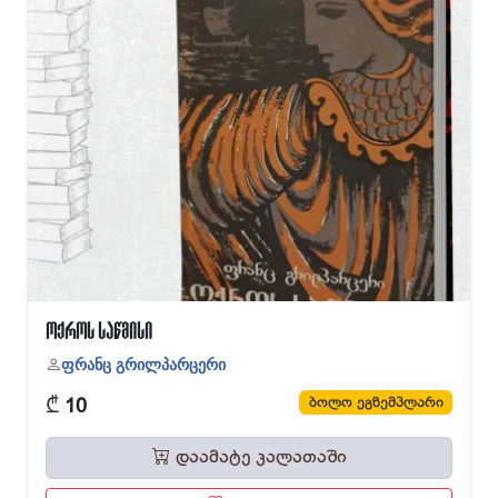
ოქროს საწმისი
ფრანც გრილპარცერი
₾
ბოლო ეგზემპლარი
10
დაამატე კალათაში