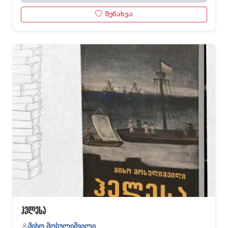
შენახვა
ჰელესა
მიხო მოსულიშვილი