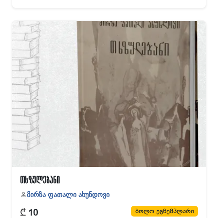
თხზულებანი
მირზა ფათალი ახუნდოვი
₾
ბოლო ეგზემპლარი
10