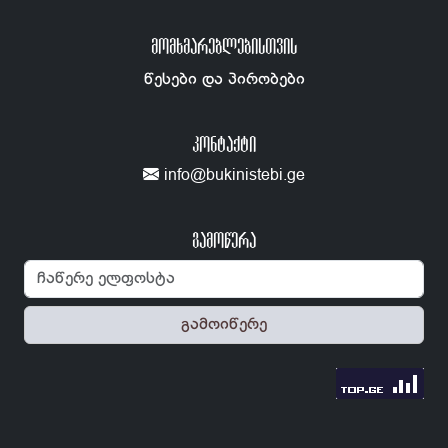
ᲛᲝᲛᲮᲛᲐᲠᲔᲑᲚᲔᲑᲘᲡᲗᲕᲘᲡ
წესები და პირობები
ᲙᲝᲜᲢᲐᲥᲢᲘ
info@bukinistebi.ge
გამოწერა
გამოიწერე