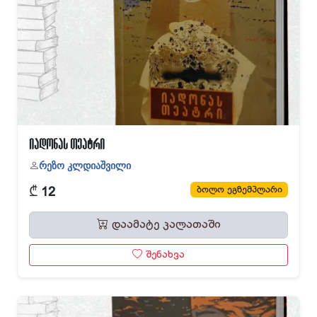
იადონას თეატრი
რეზო კლდიაშვილი
₾
ბოლო ეგზემპლარი
12
დაამატე კალათაში
შენახვა