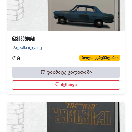
ნავიგატორი
ლაშა ბუღაძე
₾
ბოლო ეგზემპლარი
8
დაამატე კალათაში
შენახვა