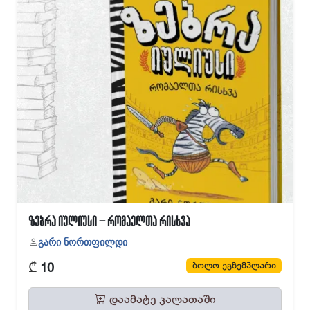
ზებრა იულიუსი – რომაელთა რისხვა
გარი ნორთფილდი
₾
ბოლო ეგზემპლარი
10
დაამატე კალათაში