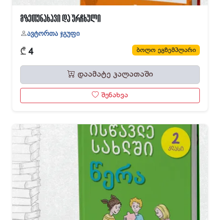
მზეთუნახავი და ურჩხული
ავტორთა ჯგუფი
₾
ბოლო ეგზემპლარი
4
დაამატე კალათაში
შენახვა