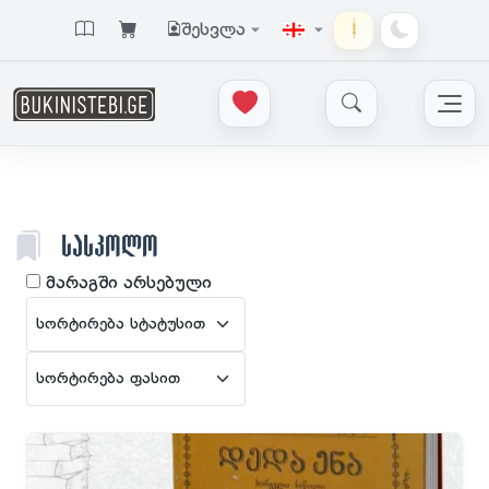
შესვლა
ᲡᲐᲡᲙᲝᲚᲝ
მარაგში არსებული