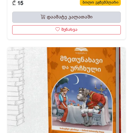
₾
ბოლო ეგზემპლარი
15
დაამატე კალათაში
შენახვა