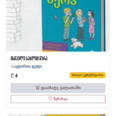
ისწავლე სახლში წერა
ავტორთა ჯგუფი
₾
ბოლო ეგზემპლარი
4
დაამატე კალათაში
შენახვა