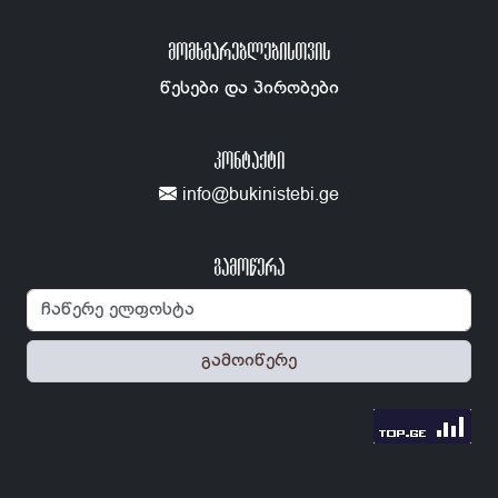
ᲛᲝᲛᲮᲛᲐᲠᲔᲑᲚᲔᲑᲘᲡᲗᲕᲘᲡ
წესები და პირობები
ᲙᲝᲜᲢᲐᲥᲢᲘ
info@bukinistebi.ge
გამოწერა
გამოიწერე