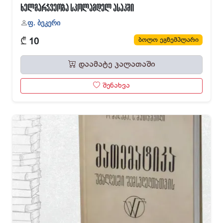
ხელმარჯვეობა სკოლამდელ ასაკში
ფ. ბეკერი
₾
ბოლო ეგზემპლარი
10
დაამატე კალათაში
შენახვა