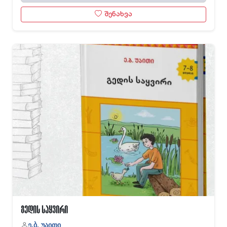
შენახვა
გედის საყვირი
ე.ბ. უაითი