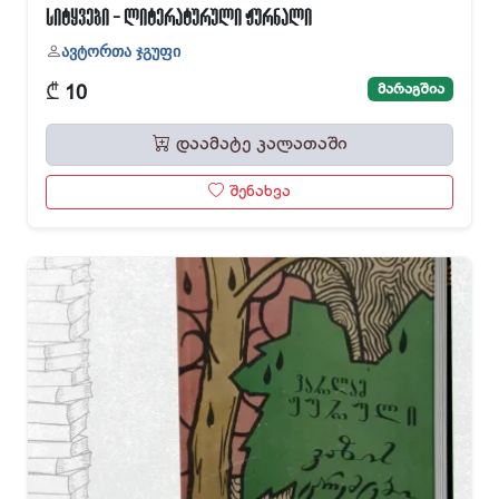
სიტყვები - ლიტერატურული ჟურნალი
ავტორთა ჯგუფი
₾
მარაგშია
10
დაამატე კალათაში
შენახვა