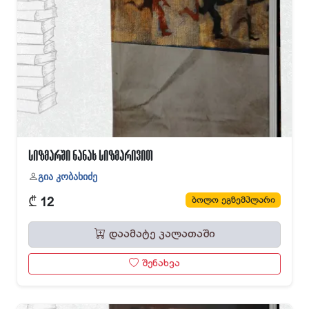
სიზმარში ნანახ სიზმარივით
გია კობახიძე
₾
ბოლო ეგზემპლარი
12
დაამატე კალათაში
შენახვა