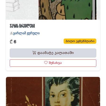
ვაზის ცრემლები
ვარლამ ჟურული
₾
ბოლო ეგზემპლარი
6
დაამატე კალათაში
შენახვა