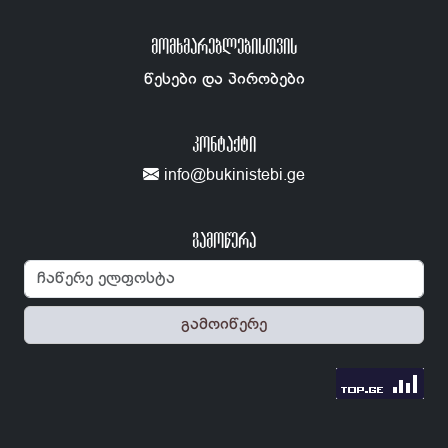
ᲛᲝᲛᲮᲛᲐᲠᲔᲑᲚᲔᲑᲘᲡᲗᲕᲘᲡ
წესები და პირობები
ᲙᲝᲜᲢᲐᲥᲢᲘ
info@bukinistebi.ge
გამოწერა
გამოიწერე