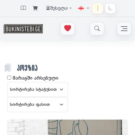
შესვლა
ᲞᲝᲔᲖᲘᲐ
მარაგში არსებული