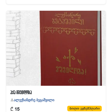
აქა მშვიდობა
ალექსანდრე ბეგაშვილი
₾
ბოლო ეგზემპლარი
15