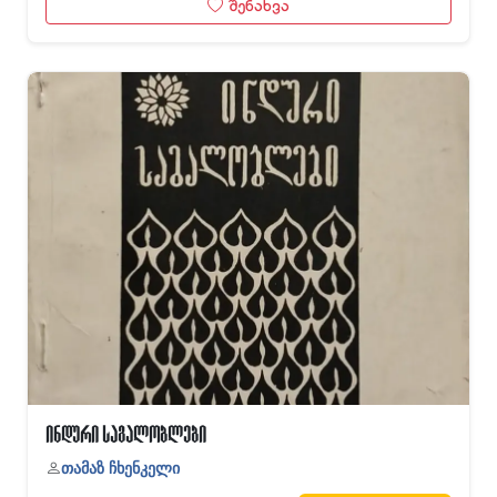
შენახვა
ინდური საგალობლები
თამაზ ჩხენკელი