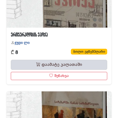
ერთჯერადობის ეპოქა
ჯუდი ლი
₾
ბოლო ეგზემპლარი
8
დაამატე კალათაში
შენახვა