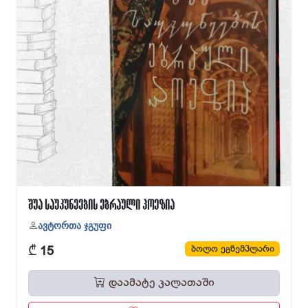
შუა საუკუნეების ებრაული პოეზია
ავტორთა ჯგუფი
₾
ბოლო ეგზემპლარი
15
დაამატე კალათაში