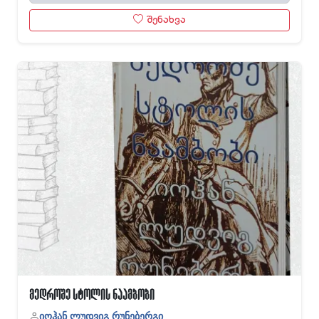
შენახვა
მედროშე სტოლის ნაამბობი
იოჰან ლუდვიგ რუნებერგი