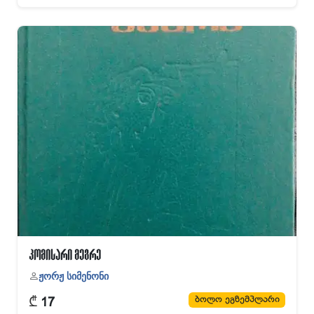
კომისარი მეგრე
ჟორჟ სიმენონი
₾
ბოლო ეგზემპლარი
17