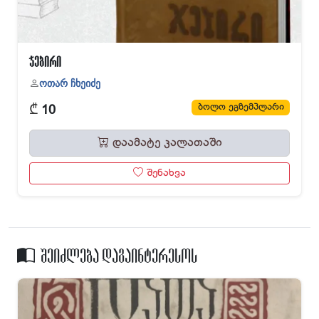
ჯებირი
ოთარ ჩხეიძე
₾
ბოლო ეგზემპლარი
10
დაამატე კალათაში
შენახვა
შეიძლება დაგაინტერესოს