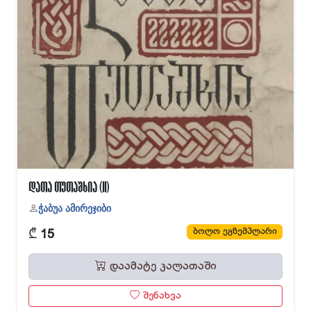
დათა თუთაშხია (II)
ჭაბუა ამირეჯიბი
₾
ბოლო ეგზემპლარი
15
დაამატე კალათაში
შენახვა