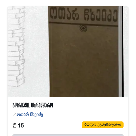
ბორიაყი. ცხრაწყარო
ოთარ ჩხეიძე
₾
ბოლო ეგზემპლარი
15