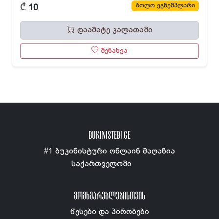
₾
ბოლო ეგზემპლარი
10
დაამატე კალათაში
შენახვა
BUKINISTEBI.GE
#1 ბუკინისტური ონლაინ მაღაზია
საქართველოში
ᲛᲝᲛᲮᲛᲐᲠᲔᲑᲚᲔᲑᲘᲡᲗᲕᲘᲡ
წესები და პირობები