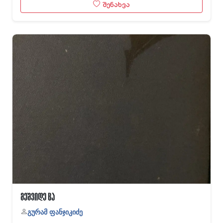
შენახვა
მეშვიდე ცა
გურამ ფანჯიკიძე