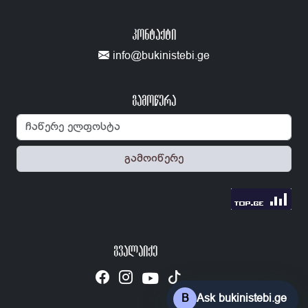
ᲙᲝᲜᲢᲐᲥᲢᲘ
info@bukinistebi.ge
გამოწერა
გამოიწერე
ᲒᲕᲐᲚᲐᲘᲥᲔ
B
Ask bukinistebi.ge