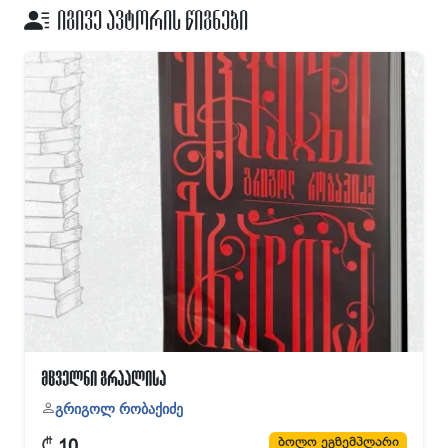
იგივე ავტორის წიგნები
მცველნი გრაალისა
გრიგოლ რობაქიძე
₾
ბოლო ეგზემპლარი
10