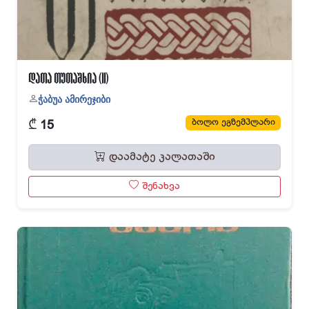
დათა თუთაშხია (II)
ჭაბუა ამირეჯიბი
₾
ბოლო ეგზემპლარი
15
დაამატე კალათაში
შენახვა