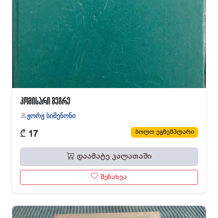
კომისარი მეგრე
ჟორჟ სიმენონი
₾
ბოლო ეგზემპლარი
17
დაამატე კალათაში
შენახვა