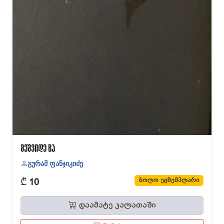
მეშვიდე ცა
გურამ ფანჯიკიძე
₾
ბოლო ეგზემპლარი
10
დაამატე კალათაში