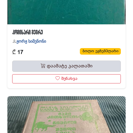
კომისარი მეგრე
ჟორჟ სიმენონი
₾
ბოლო ეგზემპლარი
17
დაამატე კალათაში
შენახვა