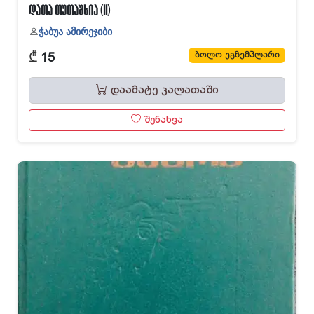
დათა თუთაშხია (II)
ჭაბუა ამირეჯიბი
₾
ბოლო ეგზემპლარი
15
დაამატე კალათაში
შენახვა