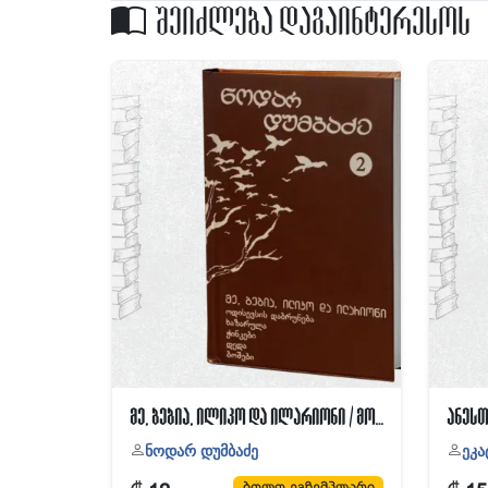
შეიძლება დაგაინტერესოს
მე, ბებია, ილიკო და ილარიონი / მოთხრობები
ანესთ
ნოდარ დუმბაძე
ეკა
ბოლო ეგზემპლარი