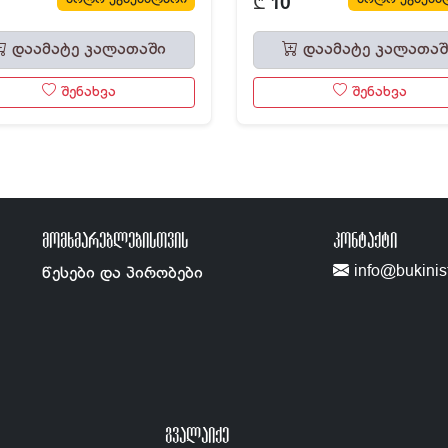
₾
10
დაამატე კალათაში
დაამატე კალათაშ
შენახვა
შენახვა
ᲛᲝᲛᲮᲛᲐᲠᲔᲑᲚᲔᲑᲘᲡᲗᲕᲘᲡ
ᲙᲝᲜᲢᲐᲥᲢᲘ
info@bukinis
წესები და პირობები
ᲒᲕᲐᲚᲐᲘᲥᲔ