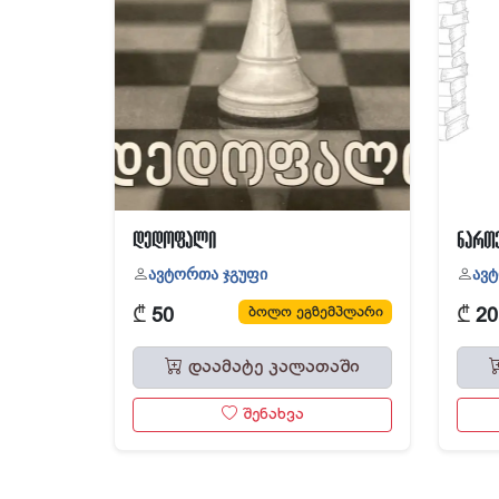
დედოფალი
ნართ
ავტორთა ჯგუფი
ავ
₾
₾
ბოლო ეგზემპლარი
50
20
დაამატე კალათაში
შენახვა