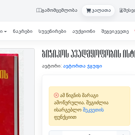
გამომცემლობა
კალათა
შეს
ი
ნაკრები
სუვენირები
აუქციონი
შეგვიკვეთე
ბიჭიკოს ავადმყოფობის ის
ავტორი:
ავტორთა ჯგუფი
ამ წიგნის მარაგი
ამოწურულია. შეგიძლია
ისარგებლო
შეკვეთის
ფუნქციით