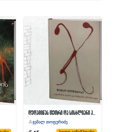
დედამიწას თეთრი და სისხლიანი პერანგი ეცვა
ჯემალ თოფურიძე
ლარი
ბოლო ეგზემპლარი