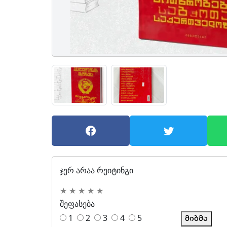
ჯერ არაა რეიტინგი
★
★
★
★
★
შეფასება
1
2
3
4
5
მიბმა