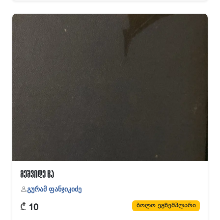
მეშვიდე ცა
გურამ ფანჯიკიძე
₾
ბოლო ეგზემპლარი
10