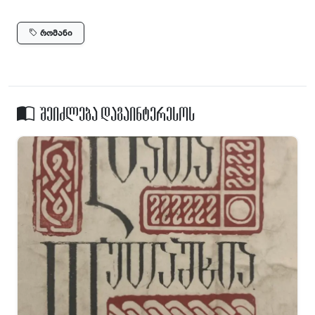
რომანი
შეიძლება დაგაინტერესოს