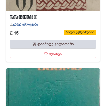
დათა თუთაშხია (II)
ჭაბუა ამირეჯიბი
₾
ბოლო ეგზემპლარი
15
დაამატე კალათაში
შენახვა