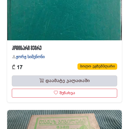
კომისარი მეგრე
ჟორჟ სიმენონი
₾
ბოლო ეგზემპლარი
17
დაამატე კალათაში
შენახვა