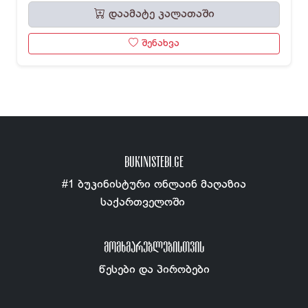
დაამატე კალათაში
შენახვა
BUKINISTEBI.GE
#1 ბუკინისტური ონლაინ მაღაზია
საქართველოში
ᲛᲝᲛᲮᲛᲐᲠᲔᲑᲚᲔᲑᲘᲡᲗᲕᲘᲡ
წესები და პირობები