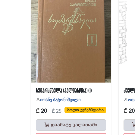
ხუმარსწავლა (კალმასობა) (I)
იოანე ბატონიშვილი
ოთ
₾
₾
ბოლო ეგზემპლარი
₾ 25
20
20
დაამატე კალათაში