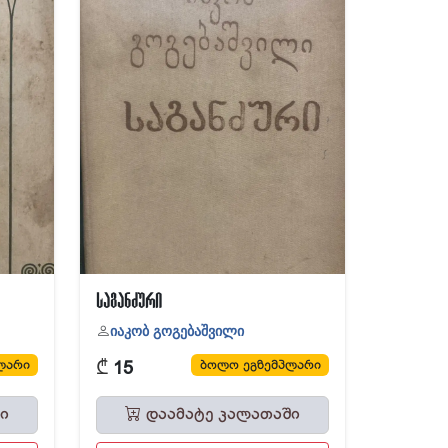
საგანძური
იაკობ გოგებაშვილი
₾
ლარი
ბოლო ეგზემპლარი
15
ი
დაამატე კალათაში