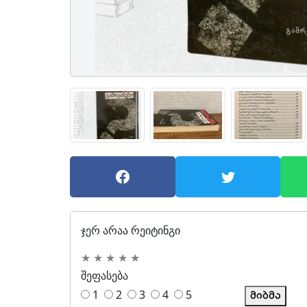
ჯერ არაა რეიტინგი
★
★
★
★
★
შეფასება
1
2
3
4
5
მიბმა