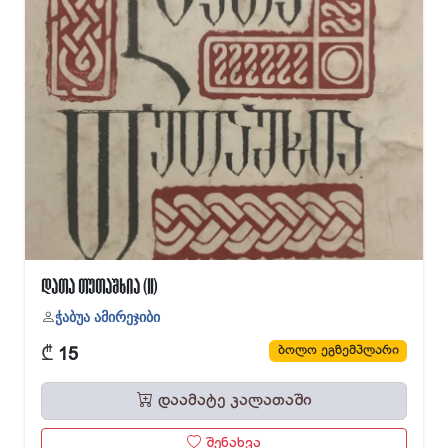
დათა თუთაშხია (II)
ჭაბუა ამირეჯიბი
₾
ბოლო ეგზემპლარი
15
დაამატე კალათაში
შენახვა