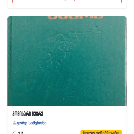
კომისარი მეგრე
ჟორჟ სიმენონი
₾
ბოლო ეგზემპლარი