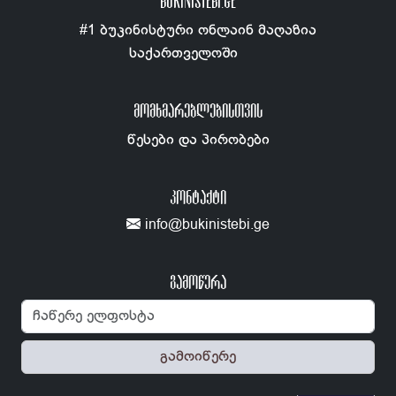
BUKINISTEBI.GE
#1 ბუკინისტური ონლაინ მაღაზია
საქართველოში
ᲛᲝᲛᲮᲛᲐᲠᲔᲑᲚᲔᲑᲘᲡᲗᲕᲘᲡ
წესები და პირობები
ᲙᲝᲜᲢᲐᲥᲢᲘ
info@bukinistebi.ge
გამოწერა
გამოიწერე