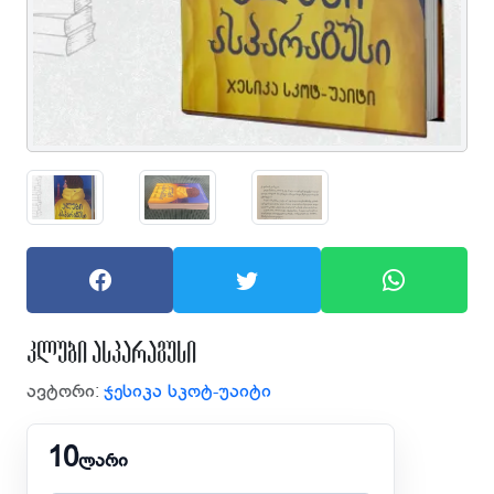
კლუბი ასპარაგუსი
ავტორი:
ჯესიკა სკოტ-უაიტი
10
ლარი