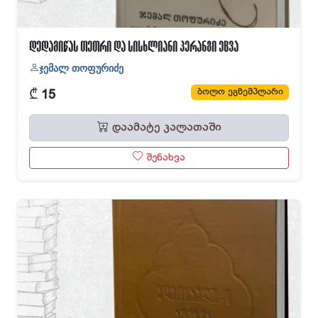
დედამიწას თეთრი და სისხლიანი პერანგი ეცვა
ჯემალ თოფურიძე
₾
ბოლო ეგზემპლარი
15
დაამატე კალათაში
შენახვა