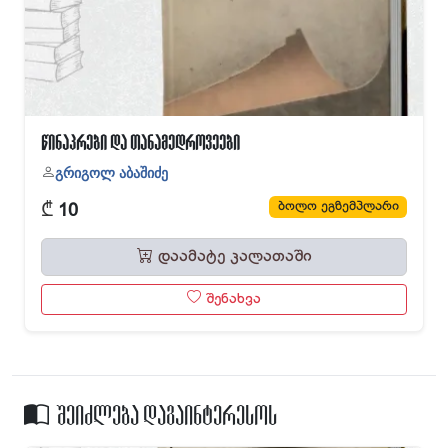
წინაპრები და თანამედროვეები
გრიგოლ აბაშიძე
₾
ბოლო ეგზემპლარი
10
დაამატე კალათაში
შენახვა
შეიძლება დაგაინტერესოს