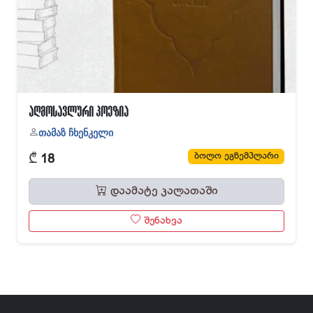
აღმოსავლური პოეზია
თამაზ ჩხენკელი
₾
ბოლო ეგზემპლარი
18
დაამატე კალათაში
შენახვა