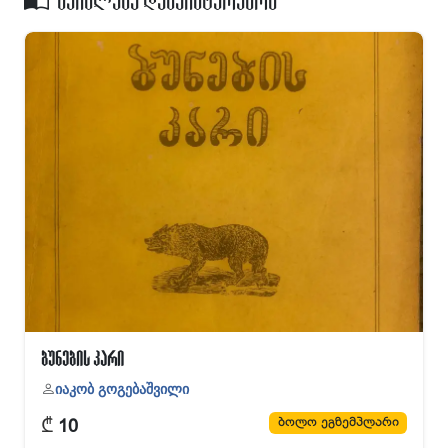
ბუნების კარი
იაკობ გოგებაშვილი
₾
ბოლო ეგზემპლარი
10