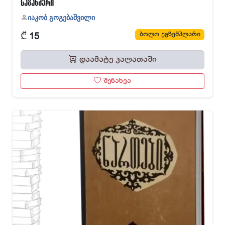
საგანძური
იაკობ გოგებაშვილი
₾
ბოლო ეგზემპლარი
15
დაამატე კალათაში
შენახვა