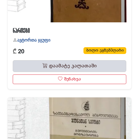
ნართები
ავტორთა ჯგუფი
₾
ბოლო ეგზემპლარი
20
დაამატე კალათაში
შენახვა