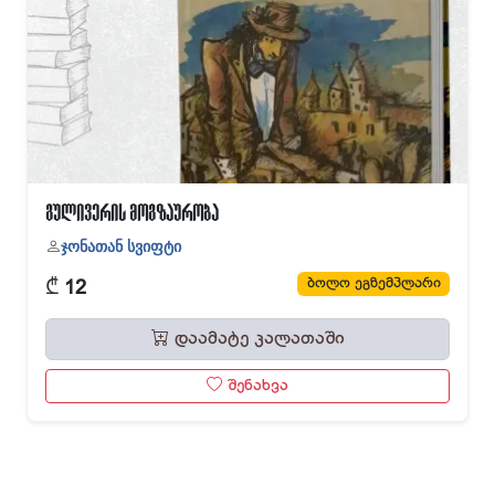
გულივერის მოგზაურობა
ჯონათან სვიფტი
₾
ბოლო ეგზემპლარი
12
დაამატე კალათაში
შენახვა