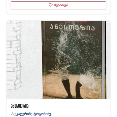
შენახვა
ანესთეზია
ეკატერინე ტოგონიძე