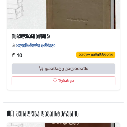
თხზულებანი (ტომი 5)
ალექსანდრე ყაზბეგი
₾
ბოლო ეგზემპლარი
10
დაამატე კალათაში
შენახვა
შეიძლება დაგაინტერესოს