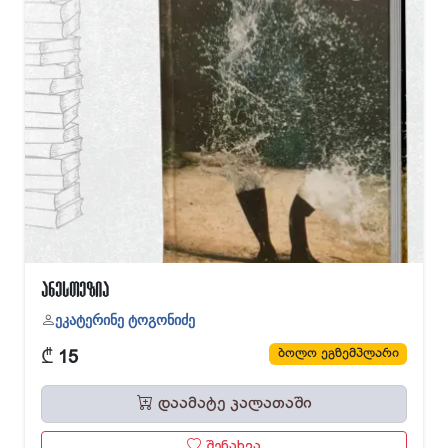
ანესთეზია
ეკატერინე ტოგონიძე
₾
ბოლო ეგზემპლარი
15
დაამატე კალათაში
შენახვა