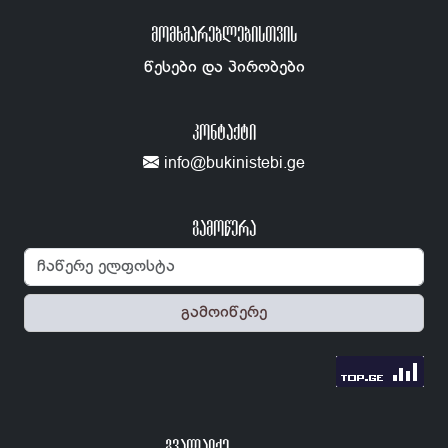
ᲛᲝᲛᲮᲛᲐᲠᲔᲑᲚᲔᲑᲘᲡᲗᲕᲘᲡ
წესები და პირობები
ᲙᲝᲜᲢᲐᲥᲢᲘ
info@bukinistebi.ge
გამოწერა
გამოიწერე
ᲒᲕᲐᲚᲐᲘᲥᲔ