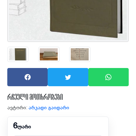
რჩეული მოთხრობები
ავტორი:
არკადი გაიდარი
6
ლარი