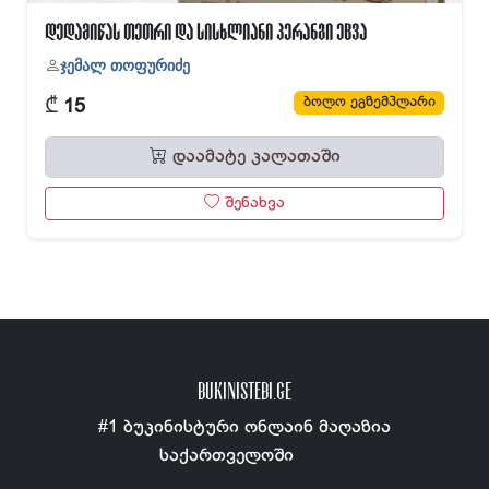
დედამიწას თეთრი და სისხლიანი პერანგი ეცვა
ჯემალ თოფურიძე
₾
ბოლო ეგზემპლარი
15
დაამატე კალათაში
შენახვა
BUKINISTEBI.GE
#1 ბუკინისტური ონლაინ მაღაზია
საქართველოში