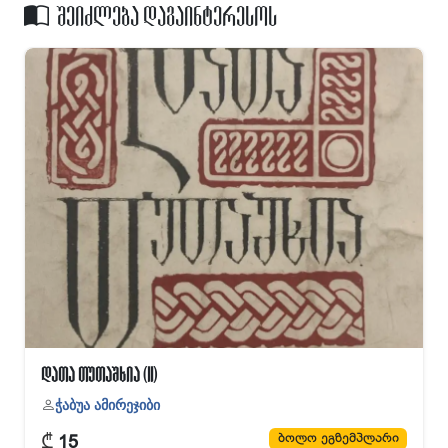
შეიძლება დაგაინტერესოს
დათა თუთაშხია (II)
ჭაბუა ამირეჯიბი
₾
ბოლო ეგზემპლარი
15