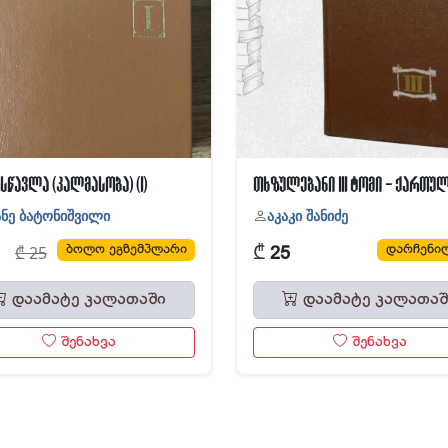
სწავლა (კალმასობა) (I)
ნე ბატონიშვილი
აკაკი შანიძე
₾
ბოლო ეგზემპლარი
დარჩენილ
₾ 25
0
25
დაამატე კალათაში
დაამატე კალათაშ
შენახვა
შენახვა