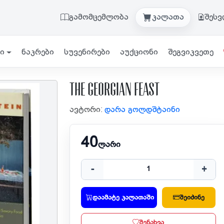
გამომცემლობა
კალათა
შეს
ი
ნაკრები
სუვენირები
აუქციონი
შეგვიკვეთე
The Georgian Feast
ავტორი:
დარა გოლდშტაინი
40
ლარი
-
+
დაამატე კალათაში
შეიძინე
შენახვა