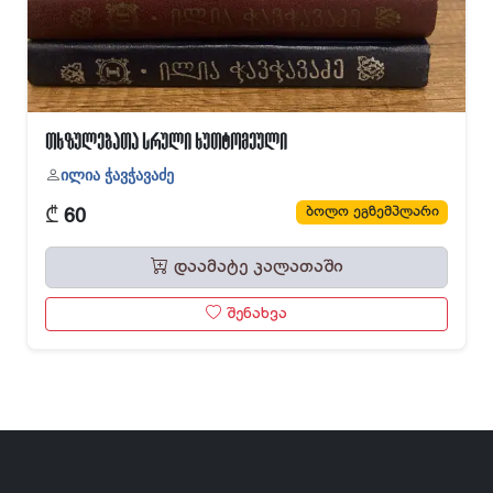
თხზულებათა სრული ხუთტომეული
ილია ჭავჭავაძე
₾
ბოლო ეგზემპლარი
60
დაამატე კალათაში
შენახვა