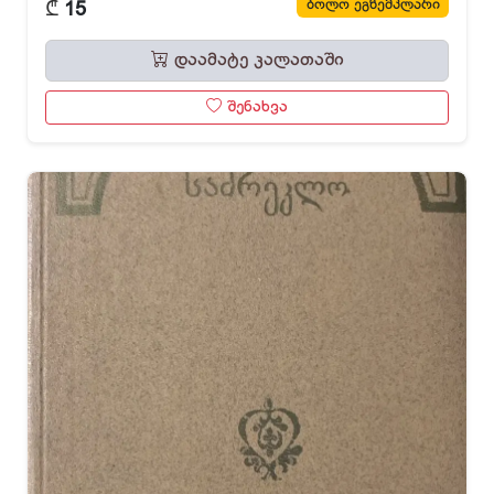
₾
ბოლო ეგზემპლარი
15
დაამატე კალათაში
შენახვა