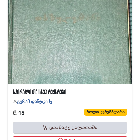
სპირალი და სხვა ტექსტები
გურამ ფანჯიკიძე
₾
ბოლო ეგზემპლარი
15
დაამატე კალათაში