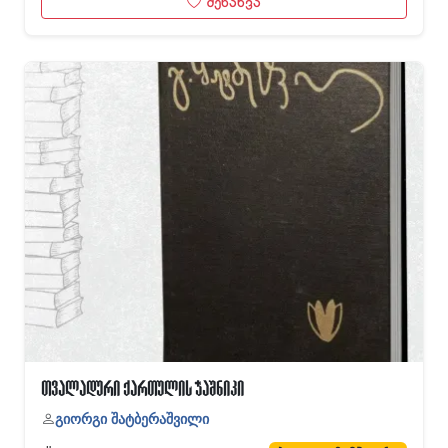
შენახვა
თვალადური ქართულის ჭაშნიკი
გიორგი შატბერაშვილი