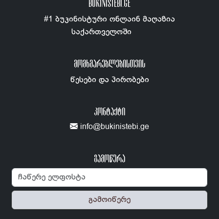
BUKINISTEBI.GE
#1 ბუკინისტური ონლაინ მაღაზია
საქართველოში
ᲛᲝᲛᲮᲛᲐᲠᲔᲑᲚᲔᲑᲘᲡᲗᲕᲘᲡ
წესები და პირობები
ᲙᲝᲜᲢᲐᲥᲢᲘ
info@bukinistebi.ge
გამოწერა
გამოიწერე