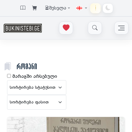
შესვლა
ᲠᲝᲛᲐᲜᲘ
მარაგში არსებული