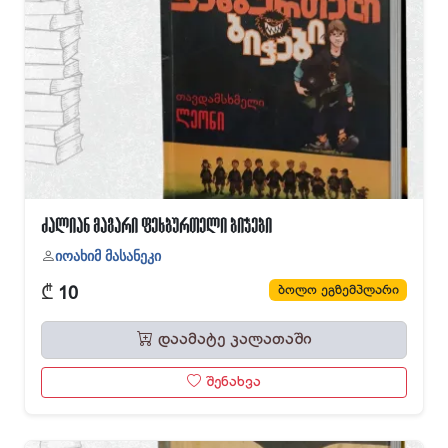
ძალიან მაგარი ფეხბურთელი ბიჭები
იოახიმ მასანეკი
₾
ბოლო ეგზემპლარი
10
დაამატე კალათაში
შენახვა