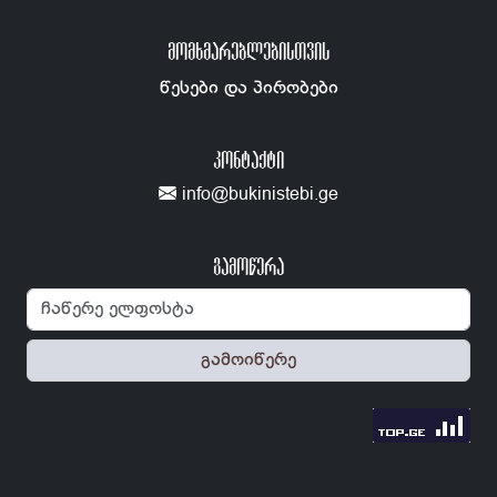
ᲛᲝᲛᲮᲛᲐᲠᲔᲑᲚᲔᲑᲘᲡᲗᲕᲘᲡ
წესები და პირობები
ᲙᲝᲜᲢᲐᲥᲢᲘ
info@bukinistebi.ge
გამოწერა
გამოიწერე