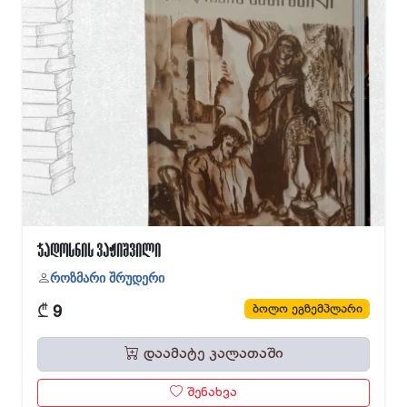
ჯადოსნის ვაჟიშვილი
როზმარი შრუდერი
₾
ბოლო ეგზემპლარი
9
დაამატე კალათაში
შენახვა