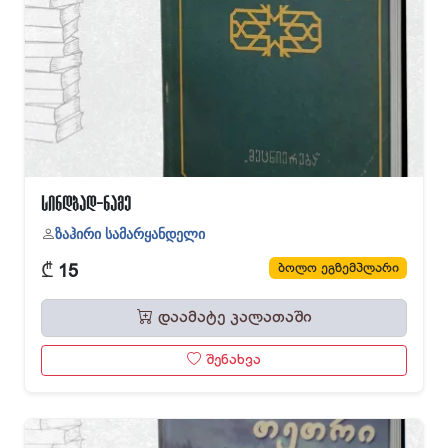
სინდბად-ნამე
ზაჰირი სამარყანდელი
₾
ბოლო ეგზემპლარი
15
დაამატე კალათაში
შენახვა