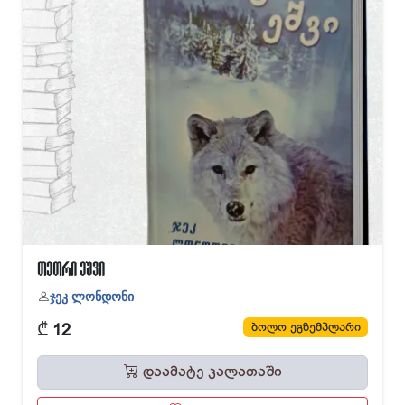
თეთრი ეშვი
ჯეკ ლონდონი
₾
ბოლო ეგზემპლარი
12
დაამატე კალათაში