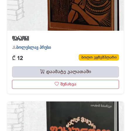
ფარაონი
ბოლესლავ პრუსი
₾
ბოლო ეგზემპლარი
12
დაამატე კალათაში
შენახვა