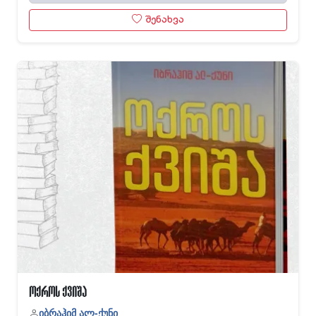
შენახვა
ოქროს ქვიშა
იბრაჰიმ ალ-ქუნი