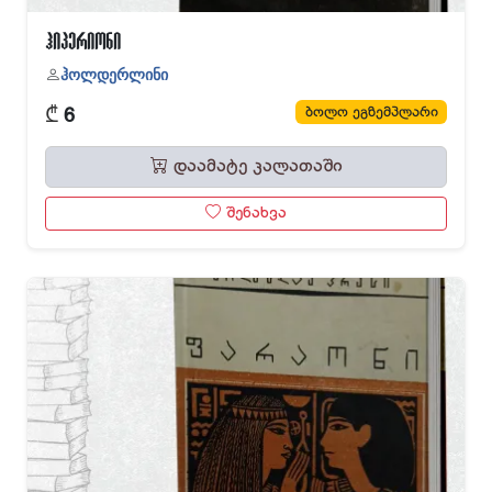
ჰიპერიონი
ჰოლდერლინი
₾
ბოლო ეგზემპლარი
6
დაამატე კალათაში
შენახვა