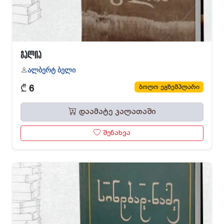
გალია
ალბერტ ბელი
₾
ბოლო ეგზემპლარი
6
დაამატე კალათაში
შენახვა