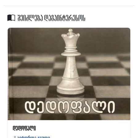
შეიძლება დაგაინტერესოს
დედოფალი
ავტორთა ჯგუფი