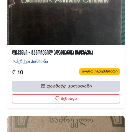
დიკენსი - გამოჩენილ ადამიანთა ცხოვრება
ჰეზქეთ პირსონი
₾
ბოლო ეგზემპლარი
10
დაამატე კალათაში
შენახვა