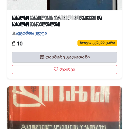
სახალხო განათლების ქართველი მოღვაწეები და
სახალხო მასწავლებლები
ავტორთა ჯგუფი
₾
ბოლო ეგზემპლარი
10
დაამატე კალათაში
შენახვა