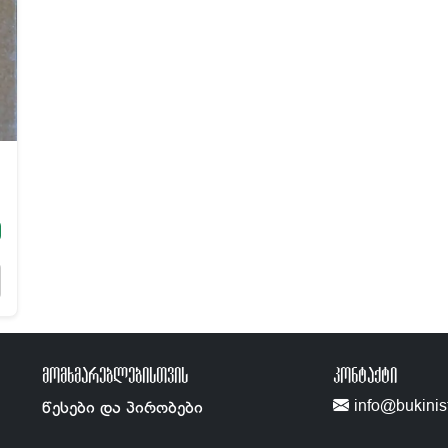
ᲛᲝᲛᲮᲛᲐᲠᲔᲑᲚᲔᲑᲘᲡᲗᲕᲘᲡ
ᲙᲝᲜᲢᲐᲥᲢᲘ
info@bukinis
წესები და პირობები