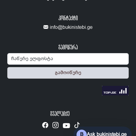
ᲙᲝᲜᲢᲐᲥᲢᲘ
info@bukinistebi.ge
გამოწერა
გამოიწერე
ᲒᲕᲐᲚᲐᲘᲥᲔ
B
Ask bukinistebi.ge