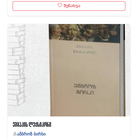
შენახვა
ეშმაკის ლექსიკონი
ამბროზ ბირსი