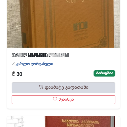
ქართულ სინონიმთა ლექსიკონი
კარლო ჯორჯანელი
₾
მარაგშია
30
დაამატე კალათაში
შენახვა