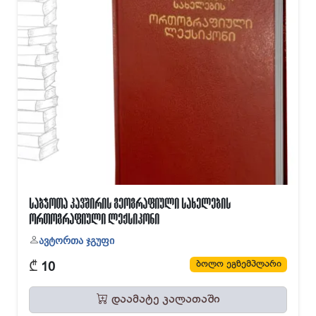
საბჭოთა კავშირის გეოგრაფიული სახელების
ორთოგრაფიული ლექსიკონი
ავტორთა ჯგუფი
₾
ბოლო ეგზემპლარი
10
დაამატე კალათაში