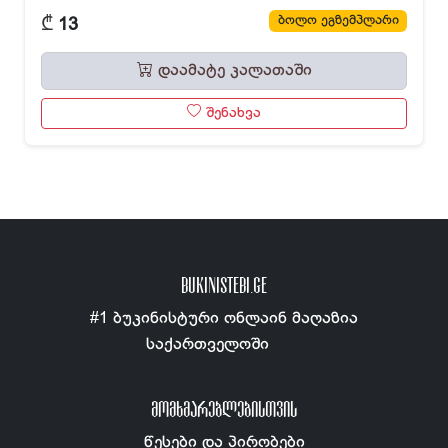
₾
ბოლო ეგზემპლარი
13
დაამატე კალათაში
შენახვა
BUKINISTEBI.GE
#1 ბუკინისტური ონლაინ მაღაზია
საქართველოში
ᲛᲝᲛᲮᲛᲐᲠᲔᲑᲚᲔᲑᲘᲡᲗᲕᲘᲡ
წესები და პირობები