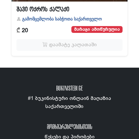
შავი ოქროს ქალაქი
გამომცემლობა საბჭოთა საქართველო
₾
მარაგი ამოწურულია
20
დაამატე კალათაში
BUKINISTEBI.GE
#1 ბუკინისტური ონლაინ მაღაზია
საქართველოში
ᲛᲝᲛᲮᲛᲐᲠᲔᲑᲚᲔᲑᲘᲡᲗᲕᲘᲡ
წესები და პირობები