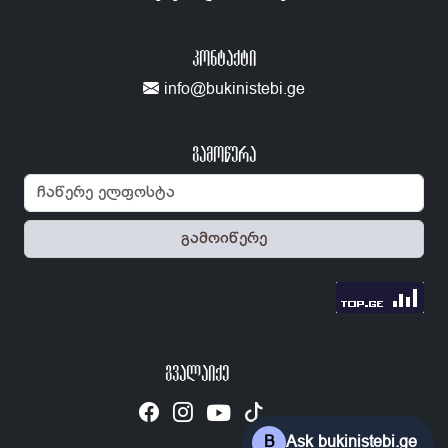
ᲙᲝᲜᲢᲐᲥᲢᲘ
info@bukinistebi.ge
გამოწერა
გამოიწერე
ᲒᲕᲐᲚᲐᲘᲥᲔ
B
Ask bukinistebi.ge