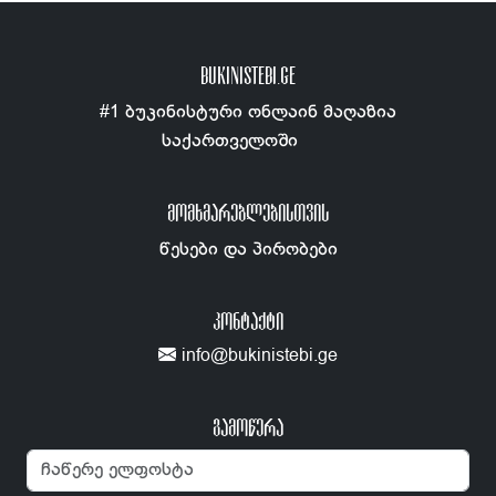
BUKINISTEBI.GE
#1 ბუკინისტური ონლაინ მაღაზია
საქართველოში
ᲛᲝᲛᲮᲛᲐᲠᲔᲑᲚᲔᲑᲘᲡᲗᲕᲘᲡ
წესები და პირობები
ᲙᲝᲜᲢᲐᲥᲢᲘ
info@bukinistebi.ge
გამოწერა