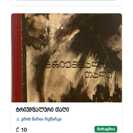
ტრიუმფალური თაღი
ერიხ მარია რემარკი
₾
მარაგშია
10