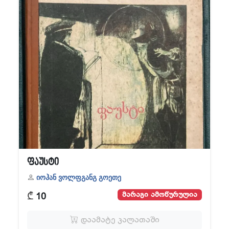
ფაუსტი
იოჰან ვოლფგანგ გოეთე
₾
მარაგი ამოწურულია
10
დაამატე კალათაში