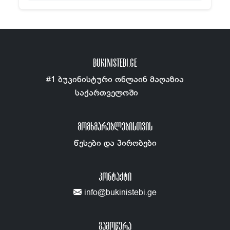
BUKINISTEBI.GE
#1 ბუკინისტური ონლაინ მაღაზია
საქართველოში
ᲛᲝᲛᲮᲛᲐᲠᲔᲑᲚᲔᲑᲘᲡᲗᲕᲘᲡ
წესები და პირობები
ᲙᲝᲜᲢᲐᲥᲢᲘ
info@bukinistebi.ge
გამოწერა