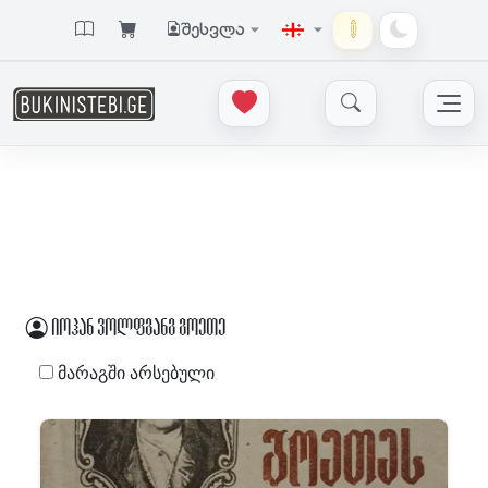
შესვლა
იოჰან ვოლფგანგ გოეთე
მარაგში არსებული