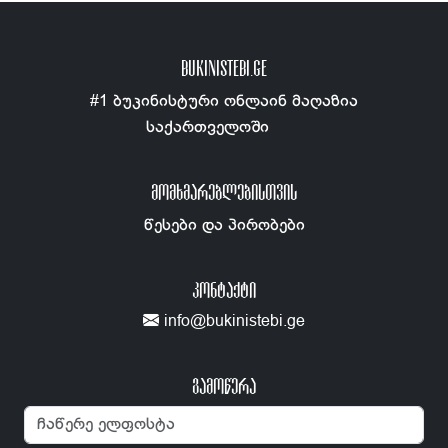
BUKINISTEBI.GE
#1 ბუკინისტური ონლაინ მაღაზია
საქართველოში
ᲛᲝᲛᲮᲛᲐᲠᲔᲑᲚᲔᲑᲘᲡᲗᲕᲘᲡ
წესები და პირობები
ᲙᲝᲜᲢᲐᲥᲢᲘ
info@bukinistebi.ge
გამოწერა