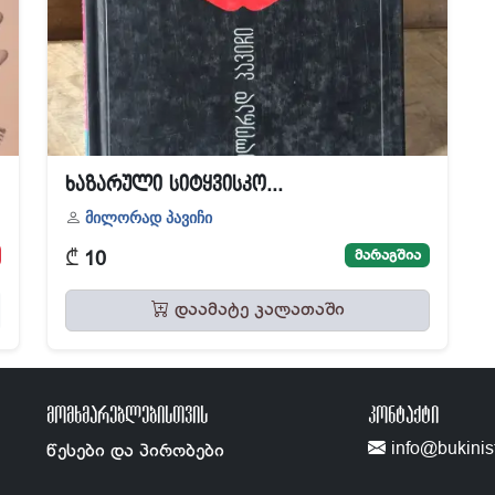
ხაზარული სიტყვისკო...
მილორად პავიჩი
₾
მარაგშია
10
დაამატე კალათაში
ᲛᲝᲛᲮᲛᲐᲠᲔᲑᲚᲔᲑᲘᲡᲗᲕᲘᲡ
ᲙᲝᲜᲢᲐᲥᲢᲘ
info@bukinis
წესები და პირობები