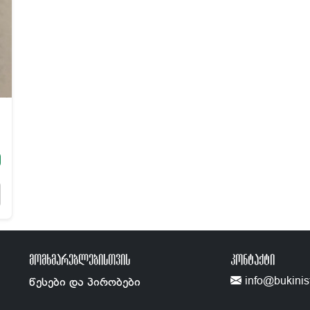
ᲛᲝᲛᲮᲛᲐᲠᲔᲑᲚᲔᲑᲘᲡᲗᲕᲘᲡ
ᲙᲝᲜᲢᲐᲥᲢᲘ
info@bukinis
წესები და პირობები