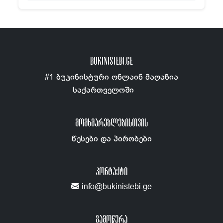
BUKINISTEBI.GE
#1 ბუკინისტური ონლაინ მაღაზია
საქართველოში
ᲛᲝᲛᲮᲛᲐᲠᲔᲑᲚᲔᲑᲘᲡᲗᲕᲘᲡ
წესები და პირობები
ᲙᲝᲜᲢᲐᲥᲢᲘ
info@bukinistebi.ge
გამოწერა