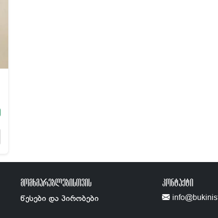
ᲛᲝᲛᲮᲛᲐᲠᲔᲑᲚᲔᲑᲘᲡᲗᲕᲘᲡ
ᲙᲝᲜᲢᲐᲥᲢᲘ
info@bukinis
წესები და პირობები