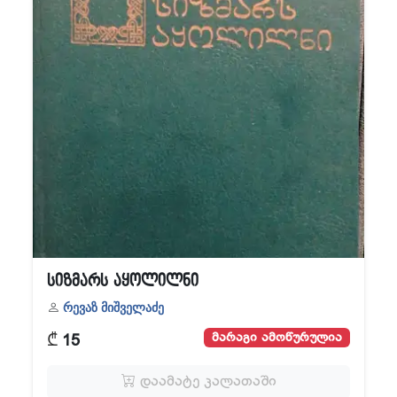
სიზმარს აყოლილნი
რევაზ მიშველაძე
₾
მარაგი ამოწურულია
15
დაამატე კალათაში