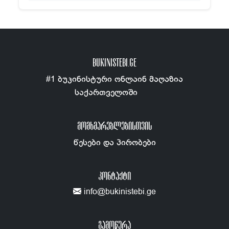
BUKINISTEBI.GE
#1 ბუკინისტური ონლაინ მაღაზია
საქართველოში
ᲛᲝᲛᲮᲛᲐᲠᲔᲑᲚᲔᲑᲘᲡᲗᲕᲘᲡ
წესები და პირობები
ᲙᲝᲜᲢᲐᲥᲢᲘ
info@bukinistebi.ge
გამოწერა