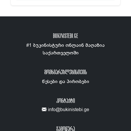
BUKINISTEBI.GE
#1 ბუკინისტური ონლაინ მაღაზია
საქართველოში
ᲛᲝᲛᲮᲛᲐᲠᲔᲑᲚᲔᲑᲘᲡᲗᲕᲘᲡ
წესები და პირობები
ᲙᲝᲜᲢᲐᲥᲢᲘ
info@bukinistebi.ge
გამოწერა