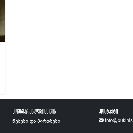
ᲛᲝᲛᲮᲛᲐᲠᲔᲑᲚᲔᲑᲘᲡᲗᲕᲘᲡ
ᲙᲝᲜᲢᲐᲥᲢᲘ
info@bukinis
წესები და პირობები